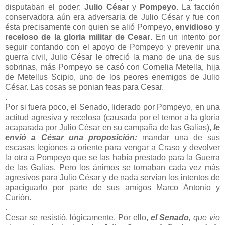
disputaban el poder:
Julio César
y
Pompeyo
. La facción
conservadora aún era adversaria de Julio César y fue con
ésta precisamente con quien se alió Pompeyo,
envidioso y
receloso de la gloria militar de Cesar
. En un intento por
seguir contando con el apoyo de Pompeyo y prevenir una
guerra civil, Julio César le ofreció la mano de una de sus
sobrinas, más Pompeyo se casó con Cornelia Metella, hija
de Metellus Scipio, uno de los peores enemigos de Julio
César. Las cosas se ponian feas para Cesar.
.
Por si fuera poco, el Senado, liderado por Pompeyo, en una
actitud agresiva y recelosa (causada por el temor a la gloria
acaparada por Julio César en su campaña de las Galias),
le
envió a César una proposición:
mandar una de sus
escasas legiones a oriente para vengar a Craso y devolver
la otra a Pompeyo que se las había prestado para la Guerra
de las Galias. Pero los ánimos se tornaban cada vez más
agresivos para Julio César y de nada servían los intentos de
apaciguarlo por parte de sus amigos Marco Antonio y
Curión.
.
Cesar se resistió, lógicamente. Por ello,
el Senado
, que vio