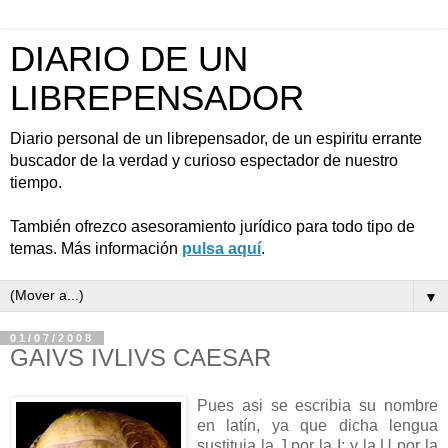
DIARIO DE UN
LIBREPENSADOR
Diario personal de un librepensador, de un espiritu errante
buscador de la verdad y curioso espectador de nuestro
tiempo.
También ofrezco asesoramiento jurídico para todo tipo de
temas. Más información
pulsa aquí
.
▼
01/07/2008
GAIVS IVLIVS CAESAR
Pues asi se escribia su nombre
en latín, ya que dicha lengua
sustituia la J por la I; y la U por la