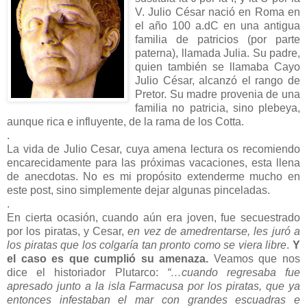
V. Julio César nació en Roma en
el año 100 a.dC en una antigua
familia de patricios (por parte
paterna), llamada Julia. Su padre,
quien también se llamaba Cayo
Julio César, alcanzó el rango de
Pretor. Su madre provenia de una
familia no patricia, sino plebeya,
aunque rica e influyente, de la rama de los Cotta.
.
La vida de Julio Cesar, cuya amena lectura os recomiendo
encarecidamente para las próximas vacaciones, esta llena
de anecdotas. No es mi propósito extenderme mucho en
este post, sino simplemente dejar algunas pinceladas.
.
En cierta ocasión, cuando aún era joven, fue secuestrado
por los piratas, y Cesar,
en vez de amedrentarse, les juró a
los piratas que los colgaría tan pronto como se viera libre
.
Y
el caso es que cumplió su amenaza.
Veamos que nos
dice el historiador Plutarco:
“…cuando regresaba fue
apresado junto a la isla Farmacusa por los piratas, que ya
entonces infestaban el mar con grandes escuadras e