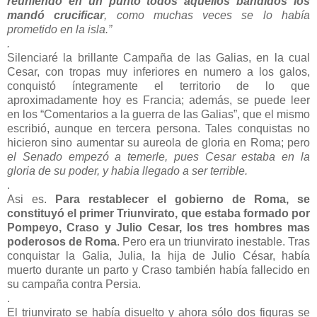
reuniendo en un punto todos aquellos bandidos los
mandó crucificar
, como muchas veces se lo había
prometido en la isla.”
.
Silenciaré la brillante Campaña de las Galias, en la cual
Cesar, con tropas muy inferiores en numero a los galos,
conquistó íntegramente el territorio de lo que
aproximadamente hoy es Francia; además, se puede leer
en los “Comentarios a la guerra de las Galias”, que el mismo
escribió, aunque en tercera persona. Tales conquistas no
hicieron sino aumentar su aureola de gloria en Roma; pero
el Senado empezó a temerle, pues Cesar estaba en la
gloria de su poder, y habia llegado a ser terrible.
.
Asi es.
Para restablecer el gobierno de Roma, se
constituyó el primer Triunvirato, que estaba formado por
Pompeyo, Craso y Julio Cesar, los tres hombres mas
poderosos de Roma
. Pero era un triunvirato inestable. Tras
conquistar la Galia, Julia, la hija de Julio César, había
muerto durante un parto y Craso también había fallecido en
su campaña contra Persia.
.
El triunvirato se había disuelto y ahora sólo dos figuras se