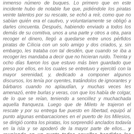
inmenso número de buques. Lo primero que en este
incidente hubo de notable fue que, pidiéndole los piratas
veinte talentos por su rescate, se echó a reír, como que no
sabían quién era el cautivo, y voluntariamente se obligó a
darles cincuenta. Después, habiendo enviado a todos los
demás de su comitiva, unos a una parte y otros a otra, para
recoger el dinero, llegó a quedarse entre unos pérfidos
piratas de Cilicia con un solo amigo y dos criados, y, sin
embargo, les trataba con tal desdén, que cuando se iba a
recoger les mandaba a decir que no hicieran ruido. Treinta y
ocho días fueron los que estuvo más bien guardado que
preso por ellos, en los cuales se entretuvo y ejercitó con la
mayor serenidad, y, dedicado a componer algunos
discursos, los tenía por oyentes, tratándolos de ignorantes y
bárbaros cuando no aplaudían, y muchas veces les
amenazó, entre burlas y veras, con que los había de colgar,
de lo que se reían, teniendo a sencillez y muchachada
aquella franqueza. Luego que de Mileto le trajeron el
rescate y por su entrega fue puesto en libertad, equipó al
punto algunas embarcaciones en el puerto de los Milesios,
se dirigió contra los piratas, los sorprendió anclados todavía
en la isla y se apoderó de la mayor parte de ellos...
y