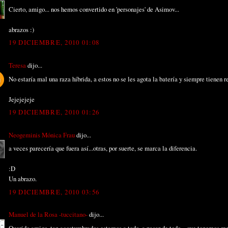
Cierto, amigo... nos hemos convertido en 'personajes' de Asimov...
abrazos :)
19 DICIEMBRE, 2010 01:08
Teresa
dijo...
No estaría mal una raza híbrida, a estos no se les agota la batería y siempre tienen r
Jejejejeje
19 DICIEMBRE, 2010 01:26
Neogeminis Mónica Frau
dijo...
a veces parecería que fuera así...otras, por suerte, se marca la diferencia.
:D
Un abrazo.
19 DICIEMBRE, 2010 03:56
Manuel de la Rosa -tuccitano-
dijo...
Querido amigo, tan acostumbrados estamos a todo, a pasar de todo... que tenemos me