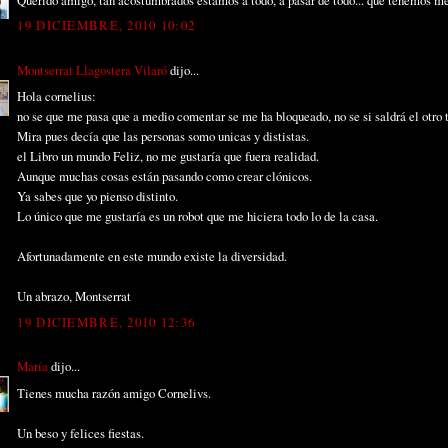
19 DICIEMBRE, 2010 10:02
Montserrat Llagostera Vilaró
dijo...
Hola cornelius:
no se que me pasa que a medio comentar se me ha bloqueado, no se si saldrá el otro 
Mira pues decía que las personas somo unicas y dististas.
el Libro un mundo Feliz, no me gustaría que fuera realidad.
Aunque muchas cosas están pasando como crear clónicos.
Ya sabes que yo pienso distinto.
Lo único que me gustaría es un robot que me hiciera todo lo de la casa.
Afortunadamente en este mundo existe la diversidad.
Un abrazo, Montserrat
19 DICIEMBRE, 2010 12:36
María
dijo...
Tienes mucha razón amigo Cornelivs.
Un beso y felices fiestas.