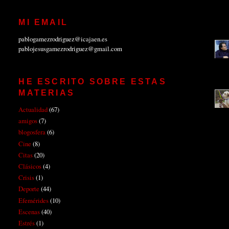
MI EMAIL
pablogamezrodriguez@icajaen.es
pablojesusgamezrodriguez@gmail.com
HE ESCRITO SOBRE ESTAS
MATERIAS
Actualidad
(67)
amigos
(7)
blogosfera
(6)
Cine
(8)
Citas
(20)
Clásicos
(4)
Crisis
(1)
Deporte
(44)
Efemérides
(10)
Escenas
(40)
Estrés
(1)