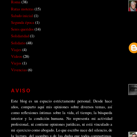
Roma
(38)
Rutas moteras
(15)
Saludo inicial
(1)
Segunda época
(1)
Seres queridos
(14)
Solidaridad
(1)
Solidario
(48)
Viajes
(4)
Videos
(28)
Viejos
(1)
Vivencias
(6)
AVISO
Este blog es un espacio estrictamente personal. Desde hace
años, comparto aquí mis opiniones sobre diversos temas, así
como reflexiones íntimas sobre la vida, el tiempo, la búsqueda
interior y la condición humana. No representa mi actividad
profesional, ni contiene opiniones jurídicas, ni está vinculado a
mi ejercicio como abogado. Lo que escribo nace del silencio, de
la lectura, del asombro y de las dudas que todos compartimos.