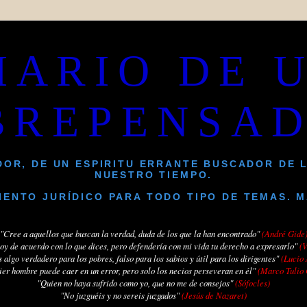
IARIO DE 
BREPENSA
DOR, DE UN ESPIRITU ERRANTE BUSCADOR DE 
NUESTRO TIEMPO.
ENTO JURÍDICO PARA TODO TIPO DE TEMAS. 
"Cree a aquellos que buscan la verdad, duda de los que la han encontrado"
(André Gide
oy de acuerdo con lo que dices, pero defendería con mi vida tu derecho a expresarlo"
(V
s algo verdadero para los pobres, falso para los sabios y útil para los dirigentes"
(Lucio
er hombre puede caer en un error, pero solo los necios perseveran en él"
(Marco Tulio 
"Quien no haya sufrido como yo, que no me de consejos"
(Sófocles)
"No juzguéis y no sereis juzgados"
(Jesús de Nazaret)