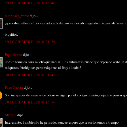
19 DICIEMBRE, 2010 16:46
matrioska_verde
dijo...
¡que sabia reflexión!, es verdad, cada día nos vamos aborregando más, resistirse es lo
biquiños,
19 DICIEMBRE, 2010 21:29
Equilibrista
dijo...
uf este tema da para mucho qué hablar... los autómatas puede que dejen de serlo un d
máquinas, biológicas pero máquinas al fin y al cabo?
20 DICIEMBRE, 2010 01:41
Paco Cuesta
dijo...
Son incapaces de amar -y de odiar- se rigen por el código binario, dejadme pensar q
20 DICIEMBRE, 2010 16:56
Myriam
dijo...
Interesante. También lo he pensado, aunque espero que reaccionemos a tiempo.