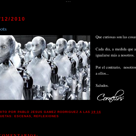
. . .
/12/2010
ots
Que curiosas son las cos
Cada dia, a medida que a
igualarse más a nosotros.
Por el contrario, nosotr
a ellos...
Saludos.
RITO POR
PABLO JESUS GAMEZ RODRIGUEZ
A LAS
19:16
QUETAS:
ESCENAS
,
REFLEXIONES
 COMENTARIOS: