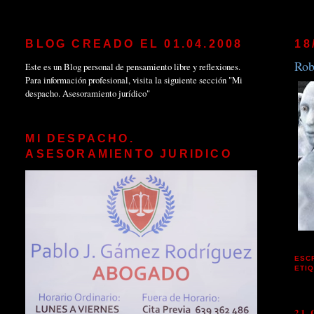
BLOG CREADO EL 01.04.2008
18
Rob
Este es un Blog personal de pensamiento libre y reflexiones.
Para información profesional, visita la siguiente sección "Mi
despacho. Asesoramiento jurídico"
MI DESPACHO.
ASESORAMIENTO JURIDICO
ESC
ETI
21