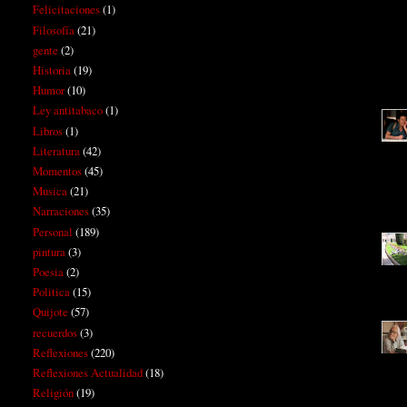
Felicitaciones
(1)
Filosofía
(21)
gente
(2)
Historia
(19)
Humor
(10)
Ley antitabaco
(1)
Libros
(1)
Literatura
(42)
Momentos
(45)
Musica
(21)
Narraciones
(35)
Personal
(189)
pintura
(3)
Poesia
(2)
Politica
(15)
Quijote
(57)
recuerdos
(3)
Reflexiones
(220)
Reflexiones Actualidad
(18)
Religión
(19)