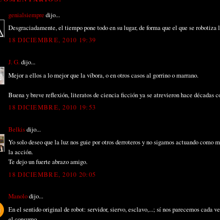
genialsiempre
dijo...
Desgraciadamente, el tiempo pone todo en su lugar, de forma que el que se robotiza
18 DICIEMBRE, 2010 19:39
J. G.
dijo...
Mejor a ellos a lo mejor que la víbora, o en otros casos al gorrino o marrano.
Buena y breve reflexión, literatos de ciencia ficción ya se atrevieron hace décadas c
18 DICIEMBRE, 2010 19:53
Belkis
dijo...
Yo solo deseo que la luz nos guie por otros derroteros y no sigamos actuando como 
la acción.
Te dejo un fuerte abrazo amigo.
18 DICIEMBRE, 2010 20:05
Manolo
dijo...
En el sentido original de robot: servidor, siervo, esclavo,...; sí nos parecemos cada
el consumo, ...